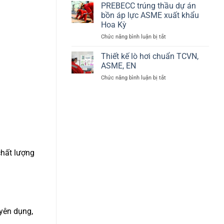
thị
PREBECC trúng thầu dự án
tại
92/42/EEC
Phú
bồn áp lực ASME xuất khẩu
về
Mỹ,
Hoa Kỳ
hiệu
Bà
ở
Chức năng bình luận bị tắt
suất
Rịa
PREBECC
lò
–
trúng
hơi
Thiết kế lò hơi chuẩn TCVN,
Vũng
thầu
–
Tàu
ASME, EN
dự
BED
ở
Chức năng bình luận bị tắt
án
Thiết
bồn
kế
áp
lò
lực
hơi
ASME
chuẩn
xuất
TCVN,
khẩu
ASME,
Hoa
EN
Kỳ
 chất lượng
yên dụng,