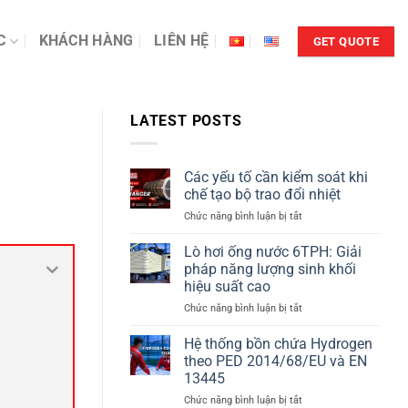
C
KHÁCH HÀNG
LIÊN HỆ
GET QUOTE
LATEST POSTS
Các yếu tố cần kiểm soát khi
chế tạo bộ trao đổi nhiệt
ở
Chức năng bình luận bị tắt
Các
yếu
Lò hơi ống nước 6TPH: Giải
tố
pháp năng lượng sinh khối
cần
hiệu suất cao
kiểm
ở
Chức năng bình luận bị tắt
soát
Lò
khi
hơi
chế
Hệ thống bồn chứa Hydrogen
ống
tạo
theo PED 2014/68/EU và EN
nước
bộ
13445
6TPH:
trao
ở
Chức năng bình luận bị tắt
Giải
đổi