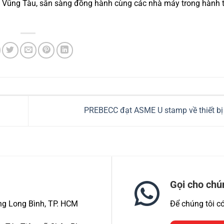
à Rịa Vũng Tàu, sẵn sàng đồng hành cùng các nhà máy trong hành 
u
PREBECC đạt ASME U stamp về thiết bị
Gọi cho chú
ng Long Bình, TP. HCM
Để chúng tôi c