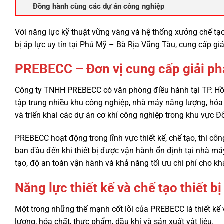
Đồng hành cùng các dự án công nghiệp
Với năng lực kỹ thuật vững vàng và hệ thống xưởng chế tạo
bị áp lực uy tín tại Phú Mỹ – Bà Rịa Vũng Tàu, cung cấp g
PREBECC – Đơn vị cung cấp giải phá
Công ty TNHH PREBECC có văn phòng điều hành tại TP. Hồ 
tập trung nhiều khu công nghiệp, nhà máy năng lượng, hóa 
và triển khai các dự án cơ khí công nghiệp trong khu vực 
PREBECC hoạt động trong lĩnh vực thiết kế, chế tạo, thi cô
ban đầu đến khi thiết bị được vận hành ổn định tại nhà máy
tạo, độ an toàn vận hành và khả năng tối ưu chi phí cho k
Năng lực thiết kế và chế tạo thiết bị
Một trong những thế mạnh cốt lõi của PREBECC là thiết kế v
lượng, hóa chất, thực phẩm, dầu khí và sản xuất vật liệu.