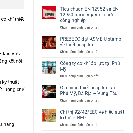
Hệ
pháp
nhiệt
thống
năng
Tiêu chuẩn EN 12952 và EN
bồn
lượng
12953 trong ngành lò hơi
chứa
sinh
cơ khí thiết
công nghiệp
Hydrogen
khối
ở
Chức năng bình luận bị tắt
theo
hiệu
Tiêu
PED
suất
chuẩn
2014/68/EU
cao
PREBECC đạt ASME U stamp
EN
và
về thiết bị áp lực
12952
EN
ở
Chức năng bình luận bị tắt
và
13445
– khu vực
PREBECC
EN
àng kết nối
đạt
Công ty cơ khí áp lực tại Phú
12953
ASME
trong
Mỹ
U
ngành
ở
Chức năng bình luận bị tắt
stamp
lò
Công
u kỹ thuật
về
hơi
ty
Gia công thiết bị áp lực tại
thiết
công
ất lượng chế
cơ
bị
Phú Mỹ, Bà Rịa – Vũng Tàu
nghiệp
khí
áp
ở
Chức năng bình luận bị tắt
áp
lực
Gia
lực
công
Chỉ thị 92/42/EEC về hiệu suất
tại
thiết
Phú
lò hơi – BED
bị
Mỹ
hư năng
ở
Chức năng bình luận bị tắt
áp
Chỉ
lực