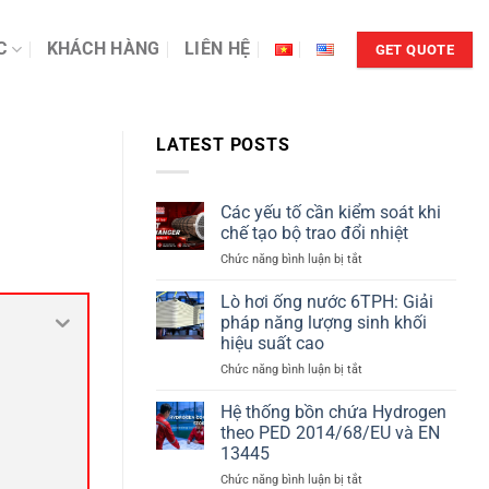
C
KHÁCH HÀNG
LIÊN HỆ
GET QUOTE
LATEST POSTS
Các yếu tố cần kiểm soát khi
chế tạo bộ trao đổi nhiệt
ở
Chức năng bình luận bị tắt
Các
yếu
Lò hơi ống nước 6TPH: Giải
tố
pháp năng lượng sinh khối
cần
hiệu suất cao
kiểm
ở
Chức năng bình luận bị tắt
soát
Lò
khi
hơi
chế
Hệ thống bồn chứa Hydrogen
ống
tạo
theo PED 2014/68/EU và EN
nước
bộ
13445
6TPH:
trao
ở
Chức năng bình luận bị tắt
Giải
đổi