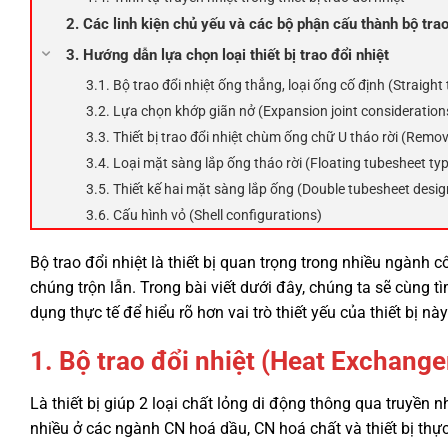
2. Các linh kiện chủ yếu và các bộ phận cấu thành bộ trao
3. Hướng dẫn lựa chọn loại thiết bị trao đổi nhiệt
3.1. Bộ trao đổi nhiệt ống thẳng, loại ống cố định (Straight
3.2. Lựa chọn khớp giãn nở (Expansion joint consideration
3.3. Thiết bị trao đổi nhiệt chùm ống chữ U tháo rời (Remo
3.4. Loại mặt sàng lắp ống tháo rời (Floating tubesheet ty
3.5. Thiết kế hai mặt sàng lắp ống (Double tubesheet desig
3.6. Cấu hình vỏ (Shell configurations)
Bộ trao đổi nhiệt là thiết bị quan trọng trong nhiều ngành
chúng trộn lẫn. Trong bài viết dưới đây, chúng ta sẽ cùng tì
dụng thực tế để hiểu rõ hơn vai trò thiết yếu của thiết bị n
1. Bộ trao đổi nhiệt (Heat Exchanger
Là thiết bị giúp 2 loại chất lỏng di động thông qua truyền 
nhiều ở các ngành CN hoá dầu, CN hoá chất và thiết bị thự