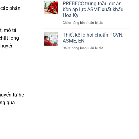
thị
PREBECC trúng thầu dự án
tại
92/42/EEC
ự các phản
Phú
bồn áp lực ASME xuất khẩu
về
Mỹ,
Hoa Kỳ
hiệu
Bà
ở
Chức năng bình luận bị tắt
suất
Rịa
PREBECC
lò
–
t, mô tả
trúng
hơi
Thiết kế lò hơi chuẩn TCVN,
Vũng
chất lỏng
thầu
–
Tàu
ASME, EN
dự
BED
chuyển
ở
Chức năng bình luận bị tắt
án
Thiết
bồn
kế
áp
lò
lực
hơi
ASME
chuẩn
xuất
TCVN,
khẩu
ASME,
Hoa
EN
Kỳ
huyển từ hệ
ông qua