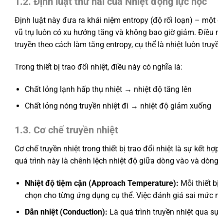
1.2. Định luật thứ hai của Nhiệt động lực học
Định luật này đưa ra khái niệm entropy (độ rối loạn) – một
vũ trụ luôn có xu hướng tăng và không bao giờ giảm. Điều 
truyền theo cách làm tăng entropy, cụ thể là nhiệt luôn truy
Trong thiết bị trao đổi nhiệt, điều này có nghĩa là:
Chất lỏng lạnh hấp thụ nhiệt → nhiệt độ tăng lên
Chất lỏng nóng truyền nhiệt đi → nhiệt độ giảm xuống
1.3. Cơ chế truyền nhiệt
Cơ chế truyền nhiệt trong thiết bị trao đổi nhiệt là sự kết 
quá trình này là chênh lệch nhiệt độ giữa dòng vào và dòng r
Nhiệt độ tiệm cận (Approach Temperature):
Mỗi thiết b
chọn cho từng ứng dụng cụ thể. Việc đánh giá sai mức nh
Dẫn nhiệt (Conduction):
Là quá trình truyền nhiệt qua s