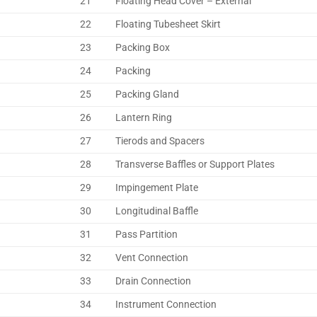
21
Floating Head Cover – External
22
Floating Tubesheet Skirt
23
Packing Box
24
Packing
25
Packing Gland
26
Lantern Ring
27
Tierods and Spacers
28
Transverse Baffles or Support Plates
29
Impingement Plate
30
Longitudinal Baffle
31
Pass Partition
32
Vent Connection
33
Drain Connection
34
Instrument Connection