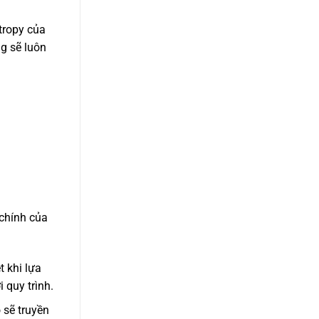
tropy của
g sẽ luôn
 chính của
t khi lựa
 quy trình.
 sẽ truyền