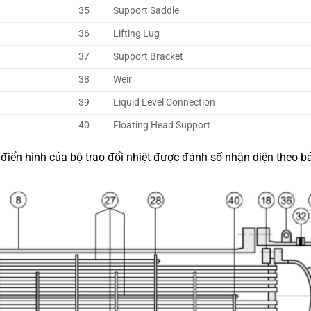
35
Support Saddle
36
Lifting Lug
37
Support Bracket
38
Weir
39
Liquid Level Connection
40
Floating Head Support
 điển hình của bộ trao đổi nhiệt được đánh số nhận diện theo bả