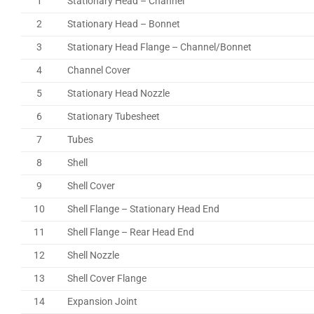
1
Stationary Head – Channel
2
Stationary Head – Bonnet
3
Stationary Head Flange – Channel/Bonnet
4
Channel Cover
5
Stationary Head Nozzle
6
Stationary Tubesheet
7
Tubes
8
Shell
9
Shell Cover
10
Shell Flange – Stationary Head End
11
Shell Flange – Rear Head End
12
Shell Nozzle
13
Shell Cover Flange
14
Expansion Joint