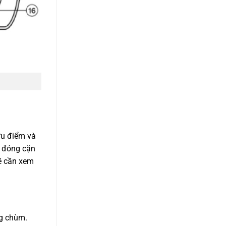
ưu điểm và
g đóng cặn
đề cần xem
ng chùm.