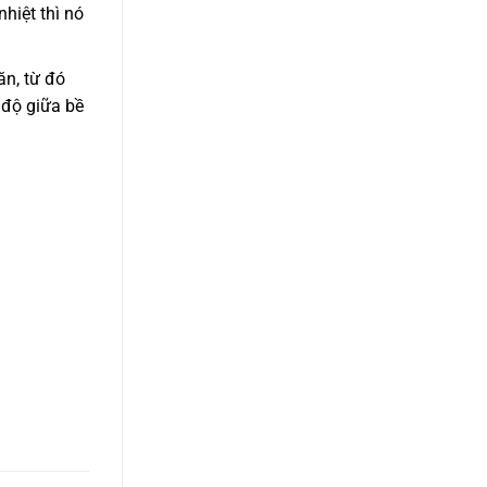
hiệt thì nó
ăn, từ đó
 độ giữa bề