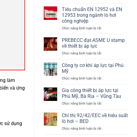
Hệ
pháp
nhiệt
thống
năng
Tiêu chuẩn EN 12952 và EN
bồn
lượng
12953 trong ngành lò hơi
chứa
sinh
công nghiệp
Hydrogen
khối
ở
Chức năng bình luận bị tắt
theo
hiệu
Tiêu
PED
suất
chuẩn
2014/68/EU
cao
PREBECC đạt ASME U stamp
EN
và
về thiết bị áp lực
12952
EN
ở
Chức năng bình luận bị tắt
và
13445
PREBECC
EN
đạt
Công ty cơ khí áp lực tại Phú
12953
ASME
trong
Mỹ
U
ngành
ở
Chức năng bình luận bị tắt
stamp
ông làm
lò
Công
về
hơi
 biến và ứng
ty
Gia công thiết bị áp lực tại
thiết
công
cơ
bị
Phú Mỹ, Bà Rịa – Vũng Tàu
nghiệp
khí
áp
ở
Chức năng bình luận bị tắt
áp
lực
Gia
lực
công
Chỉ thị 92/42/EEC về hiệu suất
tại
thiết
Phú
lò hơi – BED
ược sử dụng
bị
Mỹ
ở
Chức năng bình luận bị tắt
áp
Chỉ
lực