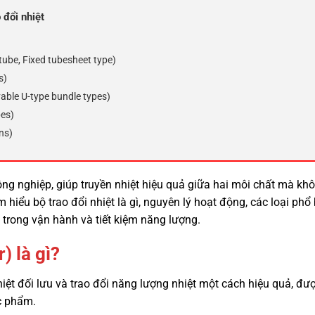
 đổi nhiệt
 tube, Fixed tubesheet type)
s)
vable U-type bundle types)
pes)
ns)
 công nghiệp, giúp truyền nhiệt hiệu quả giữa hai môi chất mà kh
m hiểu bộ trao đổi nhiệt là gì, nguyên lý hoạt động, các loại phổ
ày trong vận hành và tiết kiệm năng lượng.
) là gì?
nhiệt đối lưu và trao đổi năng lượng nhiệt một cách hiệu quả, đ
c phẩm.