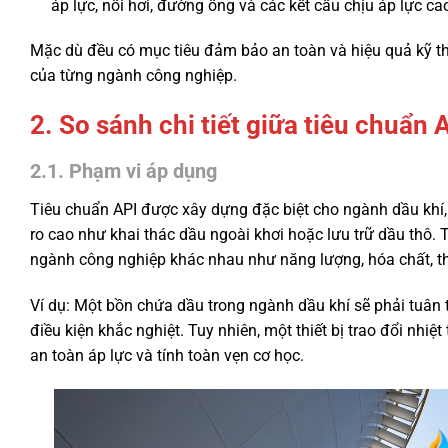
áp lực, nồi hơi, đường ống và các kết cấu chịu áp lực ca
Mặc dù đều có mục tiêu đảm bảo an toàn và hiệu quả kỹ th
của từng ngành công nghiệp.
2. So sánh chi tiết giữa tiêu chuẩn
2.1. Phạm vi áp dụng
Tiêu chuẩn API được xây dựng đặc biệt cho ngành dầu khí, tậ
ro cao như khai thác dầu ngoài khơi hoặc lưu trữ dầu thô.
ngành công nghiệp khác nhau như năng lượng, hóa chất, t
Ví dụ: Một bồn chứa dầu trong ngành dầu khí sẽ phải tuân 
điều kiện khắc nghiệt. Tuy nhiên, một thiết bị trao đổi nh
an toàn áp lực và tính toàn vẹn cơ học.