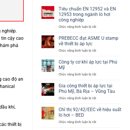
Hệ
pháp
nhiệt
thống
năng
Tiêu chuẩn EN 12952 và EN
bồn
lượng
12953 trong ngành lò hơi
chứa
sinh
công nghiệp
Hydrogen
khối
ở
Chức năng bình luận bị tắt
theo
hiệu
g nghiệp.
Tiêu
PED
suất
chuẩn
2014/68/EU
cao
PREBECC đạt ASME U stamp
 tin cậy cao
EN
và
về thiết bị áp lực
 khám phá
12952
EN
ở
Chức năng bình luận bị tắt
và
13445
PREBECC
EN
đạt
Công ty cơ khí áp lực tại Phú
12953
ASME
trong
Mỹ
U
ngành
ở
Chức năng bình luận bị tắt
stamp
lò
g cao độ an
Công
về
hơi
ty
Gia công thiết bị áp lực tại
thiết
hanical
công
cơ
bị
Phú Mỹ, Bà Rịa – Vũng Tàu
nghiệp
khí
áp
ở
Chức năng bình luận bị tắt
áp
lực
Gia
lực
dầu khí,
công
Chỉ thị 92/42/EEC về hiệu suất
tại
thiết
Phú
lò hơi – BED
bị
Mỹ
ở
Chức năng bình luận bị tắt
áp
ác thiết bị
Chỉ
lực