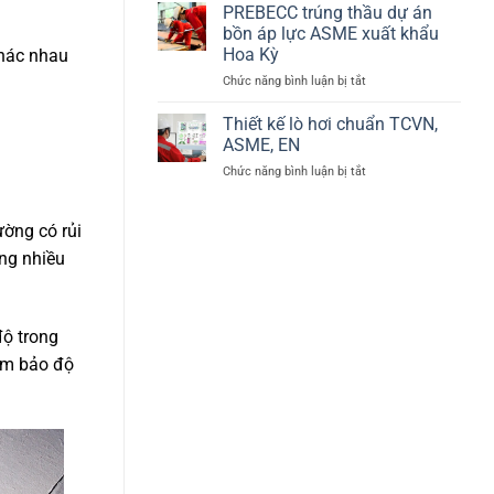
thị
PREBECC trúng thầu dự án
tại
92/42/EEC
Phú
bồn áp lực ASME xuất khẩu
về
Mỹ,
Hoa Kỳ
khác nhau
hiệu
Bà
ở
Chức năng bình luận bị tắt
suất
Rịa
PREBECC
lò
–
trúng
hơi
Thiết kế lò hơi chuẩn TCVN,
Vũng
thầu
–
Tàu
ASME, EN
dự
BED
ở
Chức năng bình luận bị tắt
án
Thiết
bồn
kế
áp
lò
ường có rủi
lực
hơi
ASME
ong nhiều
chuẩn
xuất
TCVN,
khẩu
ASME,
Hoa
EN
Kỳ
độ trong
đảm bảo độ