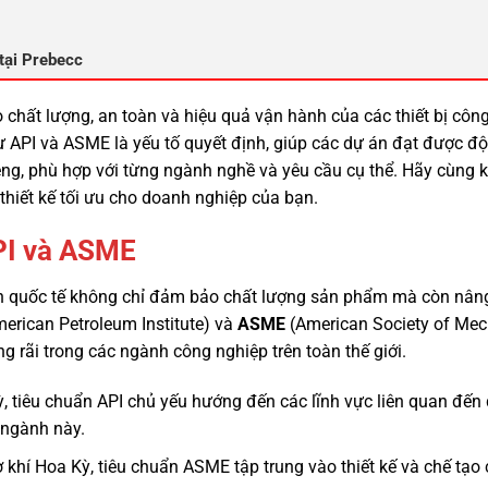
 tại Prebecc
 chất lượng, an toàn và hiệu quả vận hành của các thiết bị côn
hư API và ASME là yếu tố quyết định, giúp các dự án đạt được độ
iêng, phù hợp với từng ngành nghề và yêu cầu cụ thể. Hãy cùng
 thiết kế tối ưu cho doanh nghiệp của bạn.
API và ASME
chuẩn quốc tế không chỉ đảm bảo chất lượng sản phẩm mà còn nân
erican Petroleum Institute) và
ASME
(American Society of Mec
g rãi trong các ngành công nghiệp trên toàn thế giới.
ỳ, tiêu chuẩn API chủ yếu hướng đến các lĩnh vực liên quan đến 
 ngành này.
ơ khí Hoa Kỳ, tiêu chuẩn ASME tập trung vào thiết kế và chế tạo c