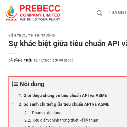
Chuyển
đến
TRANG 
nội
dung
KIẾN THỨC
,
TIN THỊ TRƯỜNG
Sự khác biệt giữa tiêu chuẩn API v
ĐÃ ĐĂNG TRÊN
16/12/2024
BỞI
PR3BECC
Nội dung
1. Giới thiệu chung về tiêu chuẩn API và ASME
2. So sánh chi tiết giữa tiêu chuẩn API và ASME
2.1. Phạm vi áp dụng
2.2. Tiêu điểm chính trong thiết kế kỹ thuật