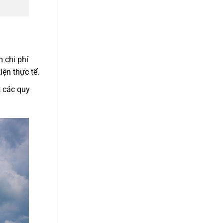
 chi phí
iện thực tế.
t các quy