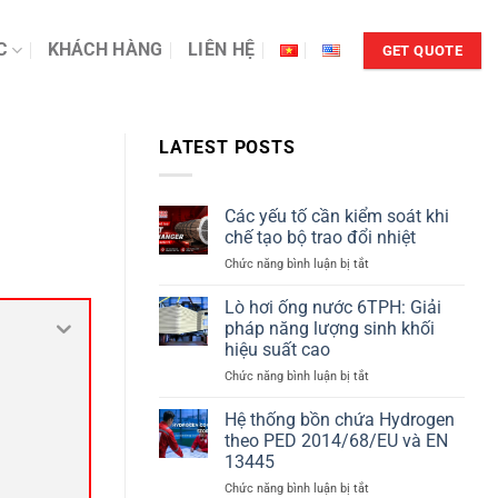
C
KHÁCH HÀNG
LIÊN HỆ
GET QUOTE
LATEST POSTS
Các yếu tố cần kiểm soát khi
chế tạo bộ trao đổi nhiệt
ở
Chức năng bình luận bị tắt
Các
yếu
Lò hơi ống nước 6TPH: Giải
tố
pháp năng lượng sinh khối
cần
hiệu suất cao
kiểm
ở
Chức năng bình luận bị tắt
soát
Lò
khi
hơi
chế
Hệ thống bồn chứa Hydrogen
ống
tạo
theo PED 2014/68/EU và EN
nước
bộ
13445
6TPH:
trao
ở
Chức năng bình luận bị tắt
Giải
đổi