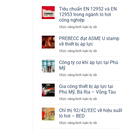
Hệ
pháp
nhiệt
thống
năng
Tiêu chuẩn EN 12952 và EN
bồn
lượng
12953 trong ngành lò hơi
chứa
sinh
công nghiệp
Hydrogen
khối
ở
Chức năng bình luận bị tắt
theo
hiệu
Tiêu
PED
suất
chuẩn
2014/68/EU
cao
PREBECC đạt ASME U stamp
EN
và
về thiết bị áp lực
12952
EN
ở
Chức năng bình luận bị tắt
và
13445
PREBECC
EN
đạt
Công ty cơ khí áp lực tại Phú
12953
ASME
trong
Mỹ
U
ngành
ở
Chức năng bình luận bị tắt
stamp
lò
Công
về
hơi
ty
Gia công thiết bị áp lực tại
thiết
công
cơ
bị
Phú Mỹ, Bà Rịa – Vũng Tàu
nghiệp
khí
áp
ở
Chức năng bình luận bị tắt
áp
lực
Gia
lực
công
Chỉ thị 92/42/EEC về hiệu suất
tại
thiết
Phú
lò hơi – BED
bị
Mỹ
ở
Chức năng bình luận bị tắt
áp
Chỉ
lực