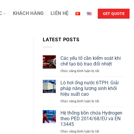
C
KHÁCH HÀNG
LIÊN HỆ
GET QUOTE
LATEST POSTS
Các yếu tố cần kiểm soát khi
chế tạo bộ trao đổi nhiệt
ở
Chức năng bình luận bị tắt
Các
yếu
Lò hơi ống nước 6TPH: Giải
tố
pháp năng lượng sinh khối
cần
hiệu suất cao
kiểm
ở
Chức năng bình luận bị tắt
soát
Lò
khi
hơi
chế
Hệ thống bồn chứa Hydrogen
ống
tạo
theo PED 2014/68/EU và EN
nước
bộ
13445
6TPH:
trao
ở
Chức năng bình luận bị tắt
Giải
đổi