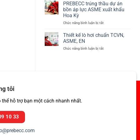
thị
PREBECC trúng thầu dự án
tại
92/42/EEC
Phú
bồn áp lực ASME xuất khẩu
về
Mỹ,
Hoa Kỳ
hiệu
Bà
ở
Chức năng bình luận bị tắt
suất
Rịa
PREBECC
lò
–
trúng
hơi
Thiết kế lò hơi chuẩn TCVN,
Vũng
thầu
–
Tàu
ASME, EN
dự
BED
ở
Chức năng bình luận bị tắt
án
Thiết
bồn
kế
áp
lò
lực
hơi
ASME
chuẩn
xuất
TCVN,
khẩu
ASME,
Hoa
ng tôi
EN
Kỳ
ó thể hỗ trợ bạn một cách nhanh nhất.
09 10 33
fo@prebecc.com