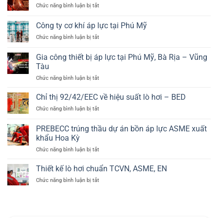
2014/68/EU
suất
ở
Chức năng bình luận bị tắt
12952
và
cao
PREBECC
và
EN
đạt
Công ty cơ khí áp lực tại Phú Mỹ
EN
13445
ASME
12953
ở
Chức năng bình luận bị tắt
U
trong
Công
stamp
ngành
ty
về
Gia công thiết bị áp lực tại Phú Mỹ, Bà Rịa – Vũng
lò
cơ
thiết
Tàu
hơi
khí
bị
công
ở
Chức năng bình luận bị tắt
áp
áp
nghiệp
Gia
lực
lực
công
tại
Chỉ thị 92/42/EEC về hiệu suất lò hơi – BED
thiết
Phú
ở
Chức năng bình luận bị tắt
bị
Mỹ
Chỉ
áp
thị
PREBECC trúng thầu dự án bồn áp lực ASME xuất
lực
92/42/EEC
tại
khẩu Hoa Kỳ
về
Phú
ở
Chức năng bình luận bị tắt
hiệu
Mỹ,
PREBECC
suất
Bà
trúng
lò
Thiết kế lò hơi chuẩn TCVN, ASME, EN
Rịa
thầu
hơi
–
ở
Chức năng bình luận bị tắt
dự
–
Vũng
Thiết
án
BED
Tàu
kế
bồn
lò
áp
hơi
lực