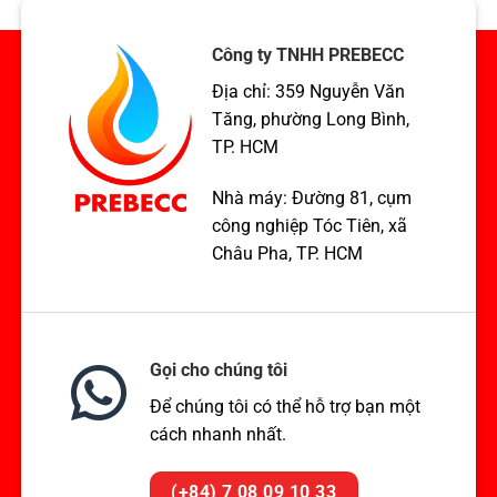
chuẩn
ASME
TCVN,
xuất
ASME,
khẩu
Công ty TNHH PREBECC
EN
Hoa
Địa chỉ: 359 Nguyễn Văn
Kỳ
Tăng, phường Long Bình,
TP. HCM
Nhà máy: Đường 81, cụm
công nghiệp Tóc Tiên, xã
Châu Pha, TP. HCM
Gọi cho chúng tôi
Để chúng tôi có thể hỗ trợ bạn một
cách nhanh nhất.
(+84) 7 08 09 10 33