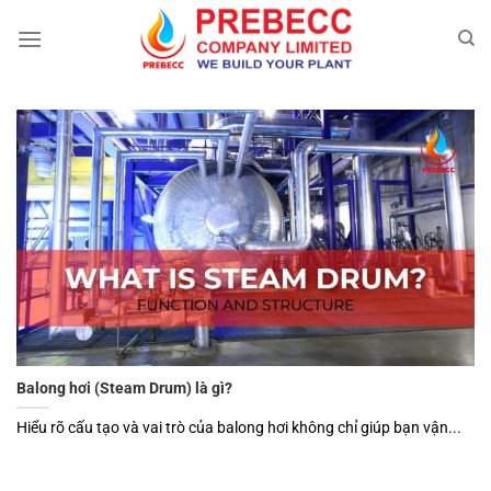
Chuyển
đến
nội
dung
Balong hơi (Steam Drum) là gì?
Hiểu rõ cấu tạo và vai trò của balong hơi không chỉ giúp bạn vận...