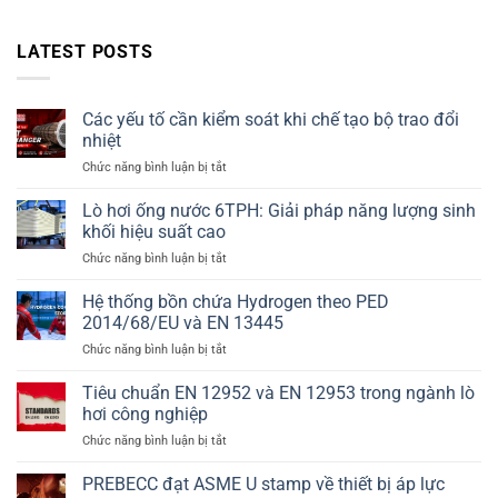
LATEST POSTS
Các yếu tố cần kiểm soát khi chế tạo bộ trao đổi
nhiệt
ở
Chức năng bình luận bị tắt
Các
yếu
Lò hơi ống nước 6TPH: Giải pháp năng lượng sinh
tố
khối hiệu suất cao
cần
ở
Chức năng bình luận bị tắt
kiểm
Lò
soát
hơi
Hệ thống bồn chứa Hydrogen theo PED
khi
ống
chế
2014/68/EU và EN 13445
nước
tạo
ở
Chức năng bình luận bị tắt
6TPH:
bộ
Hệ
Giải
trao
thống
Tiêu chuẩn EN 12952 và EN 12953 trong ngành lò
pháp
đổi
bồn
năng
hơi công nghiệp
nhiệt
chứa
lượng
ở
Chức năng bình luận bị tắt
Hydrogen
sinh
Tiêu
theo
khối
chuẩn
PREBECC đạt ASME U stamp về thiết bị áp lực
PED
hiệu
EN