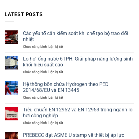
LATEST POSTS
Các yếu tố cần kiểm soát khi chế tạo bộ trao đổi
nhiệt
ở
Chức năng bình luận bị tắt
Các
yếu
Lò hơi ống nước 6TPH: Giải pháp năng lượng sinh
tố
khối hiệu suất cao
cần
ở
Chức năng bình luận bị tắt
kiểm
Lò
soát
hơi
Hệ thống bồn chứa Hydrogen theo PED
khi
ống
chế
2014/68/EU và EN 13445
nước
tạo
ở
Chức năng bình luận bị tắt
6TPH:
bộ
Hệ
Giải
trao
thống
Tiêu chuẩn EN 12952 và EN 12953 trong ngành lò
pháp
đổi
bồn
năng
hơi công nghiệp
nhiệt
chứa
lượng
ở
Chức năng bình luận bị tắt
Hydrogen
sinh
Tiêu
theo
khối
chuẩn
PREBECC đạt ASME U stamp về thiết bị áp lực
PED
hiệu
EN