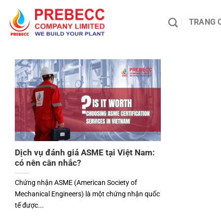
Chuyển
đến
TRANG 
nội
dung
Dịch vụ đánh giá ASME tại Việt Nam:
có nên cân nhắc?
Chứng nhận ASME (American Society of
Mechanical Engineers) là một chứng nhận quốc
tế được...