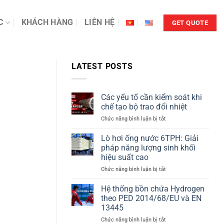
C
KHÁCH HÀNG
LIÊN HỆ
GET QUOTE
LATEST POSTS
Các yếu tố cần kiểm soát khi
chế tạo bộ trao đổi nhiệt
ở
Chức năng bình luận bị tắt
Các
yếu
Lò hơi ống nước 6TPH: Giải
tố
pháp năng lượng sinh khối
cần
hiệu suất cao
kiểm
ở
Chức năng bình luận bị tắt
soát
Lò
khi
hơi
chế
Hệ thống bồn chứa Hydrogen
ống
tạo
theo PED 2014/68/EU và EN
nước
bộ
13445
6TPH:
trao
ở
Chức năng bình luận bị tắt
Giải
đổi