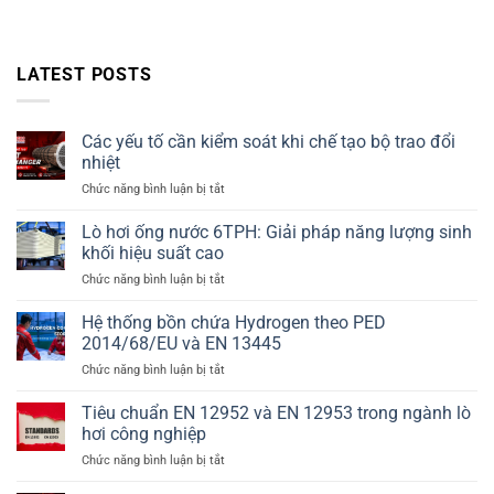
LATEST POSTS
Các yếu tố cần kiểm soát khi chế tạo bộ trao đổi
nhiệt
ở
Chức năng bình luận bị tắt
Các
yếu
Lò hơi ống nước 6TPH: Giải pháp năng lượng sinh
tố
khối hiệu suất cao
cần
ở
Chức năng bình luận bị tắt
kiểm
Lò
soát
hơi
Hệ thống bồn chứa Hydrogen theo PED
khi
ống
chế
2014/68/EU và EN 13445
nước
tạo
ở
Chức năng bình luận bị tắt
6TPH:
bộ
Hệ
Giải
trao
thống
Tiêu chuẩn EN 12952 và EN 12953 trong ngành lò
pháp
đổi
bồn
năng
hơi công nghiệp
nhiệt
chứa
lượng
ở
Chức năng bình luận bị tắt
Hydrogen
sinh
Tiêu
theo
khối