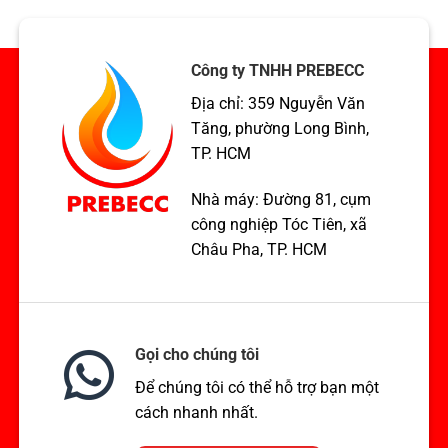
hơi
lực
chuẩn
ASME
TCVN,
xuất
ASME,
khẩu
Công ty TNHH PREBECC
EN
Hoa
Địa chỉ: 359 Nguyễn Văn
Kỳ
Tăng, phường Long Bình,
TP. HCM
Nhà máy: Đường 81, cụm
công nghiệp Tóc Tiên, xã
Châu Pha, TP. HCM
Gọi cho chúng tôi
Để chúng tôi có thể hỗ trợ bạn một
cách nhanh nhất.