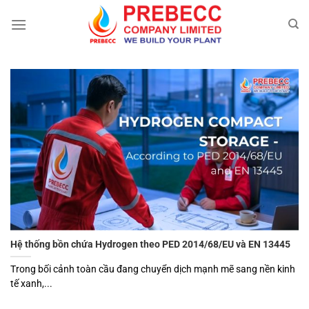
Chuyển
đến
nội
dung
Hệ thống bồn chứa Hydrogen theo PED 2014/68/EU và EN 13445
Trong bối cảnh toàn cầu đang chuyển dịch mạnh mẽ sang nền kinh
tế xanh,...