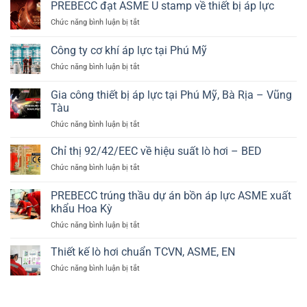
chuẩn
PREBECC đạt ASME U stamp về thiết bị áp lực
PED
hiệu
EN
2014/68/EU
suất
ở
Chức năng bình luận bị tắt
12952
và
cao
PREBECC
và
EN
đạt
Công ty cơ khí áp lực tại Phú Mỹ
EN
13445
ASME
12953
ở
Chức năng bình luận bị tắt
U
trong
Công
stamp
ngành
ty
về
Gia công thiết bị áp lực tại Phú Mỹ, Bà Rịa – Vũng
lò
cơ
thiết
Tàu
hơi
khí
bị
công
ở
Chức năng bình luận bị tắt
áp
áp
nghiệp
Gia
lực
lực
công
tại
Chỉ thị 92/42/EEC về hiệu suất lò hơi – BED
thiết
Phú
ở
Chức năng bình luận bị tắt
bị
Mỹ
Chỉ
áp
thị
PREBECC trúng thầu dự án bồn áp lực ASME xuất
lực
92/42/EEC
tại
khẩu Hoa Kỳ
về
Phú
ở
Chức năng bình luận bị tắt
hiệu
Mỹ,
PREBECC
suất
Bà
trúng
lò
Thiết kế lò hơi chuẩn TCVN, ASME, EN
Rịa
thầu
hơi
–
ở
Chức năng bình luận bị tắt
dự
–
Vũng
Thiết
án
BED
Tàu
kế
bồn
lò
áp