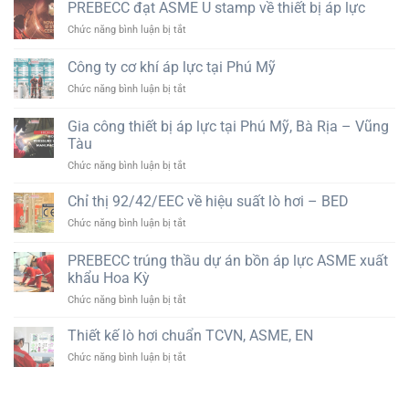
chuẩn
PREBECC đạt ASME U stamp về thiết bị áp lực
PED
hiệu
EN
2014/68/EU
suất
ở
Chức năng bình luận bị tắt
12952
và
cao
PREBECC
và
EN
đạt
Công ty cơ khí áp lực tại Phú Mỹ
EN
13445
ASME
12953
ở
Chức năng bình luận bị tắt
U
trong
Công
stamp
ngành
ty
về
Gia công thiết bị áp lực tại Phú Mỹ, Bà Rịa – Vũng
lò
cơ
thiết
Tàu
hơi
khí
bị
công
ở
Chức năng bình luận bị tắt
áp
áp
nghiệp
Gia
lực
lực
công
tại
Chỉ thị 92/42/EEC về hiệu suất lò hơi – BED
thiết
Phú
ở
Chức năng bình luận bị tắt
bị
Mỹ
Chỉ
áp
thị
PREBECC trúng thầu dự án bồn áp lực ASME xuất
lực
92/42/EEC
tại
khẩu Hoa Kỳ
về
Phú
ở
Chức năng bình luận bị tắt
hiệu
Mỹ,
PREBECC
suất
Bà
trúng
lò
Thiết kế lò hơi chuẩn TCVN, ASME, EN
Rịa
thầu
hơi
–
ở
Chức năng bình luận bị tắt
dự
–
Vũng
Thiết
án
BED
Tàu
kế
bồn
lò
áp