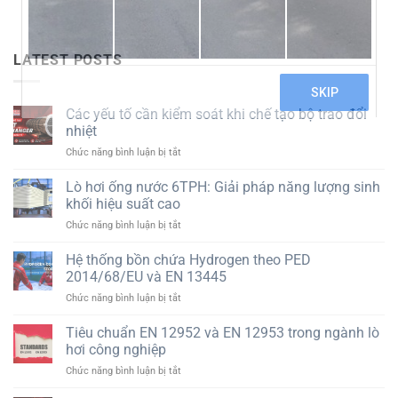
LATEST POSTS
Các yếu tố cần kiểm soát khi chế tạo bộ trao đổi
nhiệt
ở
Chức năng bình luận bị tắt
Các
yếu
Lò hơi ống nước 6TPH: Giải pháp năng lượng sinh
tố
khối hiệu suất cao
cần
ở
Chức năng bình luận bị tắt
kiểm
Lò
soát
hơi
Hệ thống bồn chứa Hydrogen theo PED
khi
ống
chế
2014/68/EU và EN 13445
nước
tạo
ở
Chức năng bình luận bị tắt
6TPH:
bộ
Hệ
Giải
trao
thống
Tiêu chuẩn EN 12952 và EN 12953 trong ngành lò
pháp
đổi
bồn
năng
hơi công nghiệp
nhiệt
chứa
lượng
ở
Chức năng bình luận bị tắt
Hydrogen
sinh
Tiêu
theo
khối