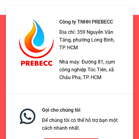
hơi
lực
chuẩn
ASME
TCVN,
xuất
ASME,
khẩu
Công ty TNHH PREBECC
EN
Hoa
Địa chỉ: 359 Nguyễn Văn
Kỳ
Tăng, phường Long Bình,
TP. HCM
Nhà máy: Đường 81, cụm
công nghiệp Tóc Tiên, xã
Châu Pha, TP. HCM
Gọi cho chúng tôi
Để chúng tôi có thể hỗ trợ bạn một
cách nhanh nhất.