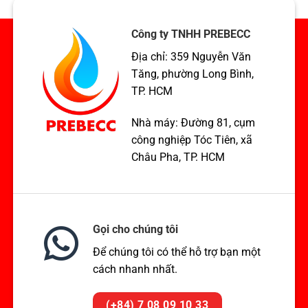
chuẩn
ASME
TCVN,
xuất
ASME,
khẩu
Công ty TNHH PREBECC
EN
Hoa
Địa chỉ: 359 Nguyễn Văn
Kỳ
Tăng, phường Long Bình,
TP. HCM
Nhà máy: Đường 81, cụm
công nghiệp Tóc Tiên, xã
Châu Pha, TP. HCM
Gọi cho chúng tôi
Để chúng tôi có thể hỗ trợ bạn một
cách nhanh nhất.
(+84) 7 08 09 10 33