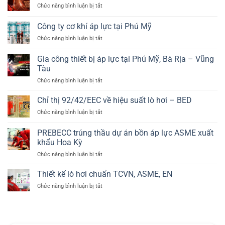
2014/68/EU
suất
ở
Chức năng bình luận bị tắt
12952
và
cao
PREBECC
và
EN
đạt
Công ty cơ khí áp lực tại Phú Mỹ
EN
13445
ASME
12953
ở
Chức năng bình luận bị tắt
U
trong
Công
stamp
ngành
ty
về
Gia công thiết bị áp lực tại Phú Mỹ, Bà Rịa – Vũng
lò
cơ
thiết
Tàu
hơi
khí
bị
công
ở
Chức năng bình luận bị tắt
áp
áp
nghiệp
Gia
lực
lực
công
tại
Chỉ thị 92/42/EEC về hiệu suất lò hơi – BED
thiết
Phú
ở
Chức năng bình luận bị tắt
bị
Mỹ
Chỉ
áp
thị
PREBECC trúng thầu dự án bồn áp lực ASME xuất
lực
92/42/EEC
tại
khẩu Hoa Kỳ
về
Phú
ở
Chức năng bình luận bị tắt
hiệu
Mỹ,
PREBECC
suất
Bà
trúng
lò
Thiết kế lò hơi chuẩn TCVN, ASME, EN
Rịa
thầu
hơi
–
ở
Chức năng bình luận bị tắt
dự
–
Vũng
Thiết
án
BED
Tàu
kế
bồn
lò
áp
hơi
lực