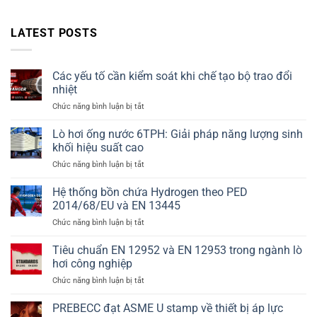
LATEST POSTS
Các yếu tố cần kiểm soát khi chế tạo bộ trao đổi
nhiệt
ở
Chức năng bình luận bị tắt
Các
yếu
Lò hơi ống nước 6TPH: Giải pháp năng lượng sinh
tố
khối hiệu suất cao
cần
ở
Chức năng bình luận bị tắt
kiểm
Lò
soát
hơi
Hệ thống bồn chứa Hydrogen theo PED
khi
ống
chế
2014/68/EU và EN 13445
nước
tạo
ở
Chức năng bình luận bị tắt
6TPH:
bộ
Hệ
Giải
trao
thống
Tiêu chuẩn EN 12952 và EN 12953 trong ngành lò
pháp
đổi
bồn
năng
hơi công nghiệp
nhiệt
chứa
lượng
ở
Chức năng bình luận bị tắt
Hydrogen
sinh
Tiêu
theo
khối
chuẩn
PREBECC đạt ASME U stamp về thiết bị áp lực
PED
hiệu
EN