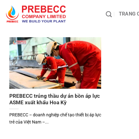
Chuyển
đến
TRANG 
nội
dung
PREBECC trúng thầu dự án bồn áp lực
ASME xuất khẩu Hoa Kỳ
PREBECC – doanh nghiệp chế tạo thiết bị áp lực
trẻ của Việt Nam –...