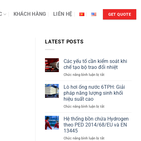
C
KHÁCH HÀNG
LIÊN HỆ
GET QUOTE
LATEST POSTS
Các yếu tố cần kiểm soát khi
chế tạo bộ trao đổi nhiệt
ở
Chức năng bình luận bị tắt
Các
yếu
Lò hơi ống nước 6TPH: Giải
tố
pháp năng lượng sinh khối
cần
hiệu suất cao
kiểm
ở
Chức năng bình luận bị tắt
soát
Lò
khi
hơi
chế
Hệ thống bồn chứa Hydrogen
ống
tạo
theo PED 2014/68/EU và EN
nước
bộ
13445
6TPH:
trao
ở
Chức năng bình luận bị tắt
Giải
đổi