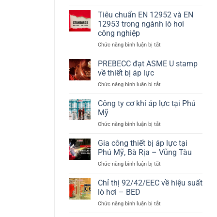
Hệ
pháp
nhiệt
thống
năng
Tiêu chuẩn EN 12952 và EN
bồn
lượng
12953 trong ngành lò hơi
chứa
sinh
công nghiệp
Hydrogen
khối
ở
Chức năng bình luận bị tắt
theo
hiệu
Tiêu
PED
suất
chuẩn
2014/68/EU
cao
PREBECC đạt ASME U stamp
EN
và
về thiết bị áp lực
12952
EN
ở
Chức năng bình luận bị tắt
và
13445
PREBECC
EN
đạt
Công ty cơ khí áp lực tại Phú
12953
ASME
trong
Mỹ
U
ngành
ở
Chức năng bình luận bị tắt
stamp
lò
Công
về
hơi
ty
Gia công thiết bị áp lực tại
thiết
công
cơ
bị
Phú Mỹ, Bà Rịa – Vũng Tàu
nghiệp
khí
áp
ở
Chức năng bình luận bị tắt
áp
lực
Gia
lực
công
Chỉ thị 92/42/EEC về hiệu suất
tại
thiết
Phú
lò hơi – BED
bị
Mỹ
ở
Chức năng bình luận bị tắt
áp
Chỉ
lực