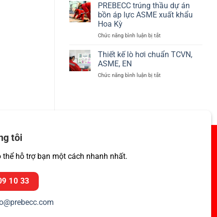
thị
PREBECC trúng thầu dự án
tại
92/42/EEC
Phú
bồn áp lực ASME xuất khẩu
về
Mỹ,
Hoa Kỳ
hiệu
Bà
ở
Chức năng bình luận bị tắt
suất
Rịa
PREBECC
lò
–
trúng
hơi
Thiết kế lò hơi chuẩn TCVN,
Vũng
thầu
–
Tàu
ASME, EN
dự
BED
ở
Chức năng bình luận bị tắt
án
Thiết
bồn
kế
áp
lò
lực
hơi
ASME
chuẩn
xuất
TCVN,
khẩu
ASME,
Hoa
ng tôi
EN
Kỳ
ó thể hỗ trợ bạn một cách nhanh nhất.
09 10 33
fo@prebecc.com