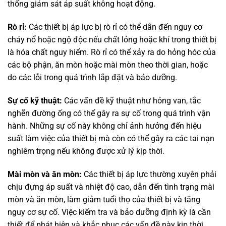
thống giám sát áp suất không hoạt động.
Rò rỉ:
Các thiết bị áp lực bị rò rỉ có thể dẫn đến nguy cơ
cháy nổ hoặc ngộ độc nếu chất lỏng hoặc khí trong thiết bị
là hóa chất nguy hiểm. Rò rỉ có thể xảy ra do hỏng hóc của
các bộ phận, ăn mòn hoặc mài mòn theo thời gian, hoặc
do các lỗi trong quá trình lắp đặt và bảo dưỡng.
Sự cố kỹ thuật:
Các vấn đề kỹ thuật như hỏng van, tắc
nghẽn đường ống có thể gây ra sự cố trong quá trình vận
hành. Những sự cố này không chỉ ảnh hưởng đến hiệu
suất làm việc của thiết bị mà còn có thể gây ra các tai nạn
nghiêm trọng nếu không được xử lý kịp thời.
Mài mòn và ăn mòn:
Các thiết bị áp lực thường xuyên phải
chịu đựng áp suất và nhiệt độ cao, dẫn đến tình trạng mài
mòn và ăn mòn, làm giảm tuổi thọ của thiết bị và tăng
nguy cơ sự cố. Việc kiểm tra và bảo dưỡng định kỳ là cần
thiết để phát hiện và khắc phục các vấn đề này kịp thời.