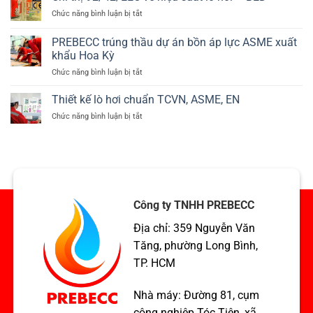
thiết
Phú
ở
Chức năng bình luận bị tắt
bị
Mỹ
Chỉ
áp
thị
PREBECC trúng thầu dự án bồn áp lực ASME xuất
lực
92/42/EEC
tại
khẩu Hoa Kỳ
về
Phú
ở
Chức năng bình luận bị tắt
hiệu
Mỹ,
PREBECC
suất
Bà
trúng
lò
Thiết kế lò hơi chuẩn TCVN, ASME, EN
Rịa
thầu
hơi
–
ở
Chức năng bình luận bị tắt
dự
–
Vũng
Thiết
án
BED
Tàu
kế
bồn
lò
áp
hơi
lực
chuẩn
ASME
TCVN,
xuất
ASME,
khẩu
Công ty TNHH PREBECC
EN
Hoa
Địa chỉ: 359 Nguyễn Văn
Kỳ
Tăng, phường Long Bình,
TP. HCM
Nhà máy: Đường 81, cụm
công nghiệp Tóc Tiên, xã