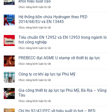
khối hiệu suất cao
cần
ở
Chức năng bình luận bị tắt
kiểm
Lò
soát
hơi
Hệ thống bồn chứa Hydrogen theo PED
khi
ống
chế
2014/68/EU và EN 13445
nước
tạo
ở
Chức năng bình luận bị tắt
6TPH:
bộ
Hệ
Giải
trao
thống
Tiêu chuẩn EN 12952 và EN 12953 trong ngành lò
pháp
đổi
bồn
năng
hơi công nghiệp
nhiệt
chứa
lượng
ở
Chức năng bình luận bị tắt
Hydrogen
sinh
Tiêu
theo
khối
chuẩn
PREBECC đạt ASME U stamp về thiết bị áp lực
PED
hiệu
EN
2014/68/EU
suất
ở
Chức năng bình luận bị tắt
12952
và
cao
PREBECC
và
EN
đạt
Công ty cơ khí áp lực tại Phú Mỹ
EN
13445
ASME
12953
ở
Chức năng bình luận bị tắt
U
trong
Công
stamp
ngành
ty
về
Gia công thiết bị áp lực tại Phú Mỹ, Bà Rịa – Vũng
lò
cơ
thiết
Tàu
hơi
khí
bị
công
ở
Chức năng bình luận bị tắt
áp
áp
nghiệp
Gia
lực
lực
công
tại
Chỉ thị 92/42/EEC về hiệu suất lò hơi – BED