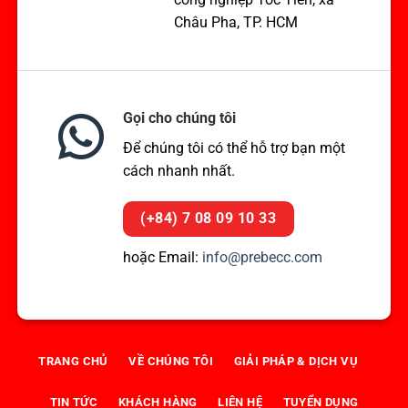
Châu Pha, TP. HCM
Gọi cho chúng tôi
Để chúng tôi có thể hỗ trợ bạn một
cách nhanh nhất.
(+84) 7 08 09 10 33
hoặc Email:
info@prebecc.com
TRANG CHỦ
VỀ CHÚNG TÔI
GIẢI PHÁP & DỊCH VỤ
TIN TỨC
KHÁCH HÀNG
LIÊN HỆ
TUYỂN DỤNG