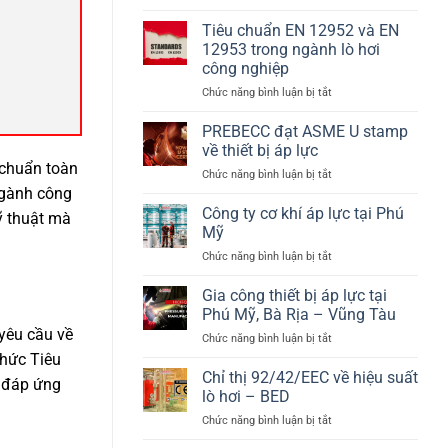
Hệ
pháp
nhiệt
thống
năng
Tiêu chuẩn EN 12952 và EN
bồn
lượng
12953 trong ngành lò hơi
chứa
sinh
công nghiệp
Hydrogen
khối
ở
Chức năng bình luận bị tắt
theo
hiệu
Tiêu
PED
suất
chuẩn
2014/68/EU
cao
PREBECC đạt ASME U stamp
EN
và
về thiết bị áp lực
12952
EN
 chuẩn toàn
ở
Chức năng bình luận bị tắt
và
13445
PREBECC
ngành công
EN
đạt
Công ty cơ khí áp lực tại Phú
12953
kỹ thuật mà
ASME
trong
Mỹ
U
ngành
ở
Chức năng bình luận bị tắt
stamp
lò
Công
về
hơi
ty
Gia công thiết bị áp lực tại
thiết
công
cơ
bị
Phú Mỹ, Bà Rịa – Vũng Tàu
nghiệp
khí
áp
 yêu cầu về
ở
Chức năng bình luận bị tắt
áp
lực
Gia
chức Tiêu
lực
công
Chỉ thị 92/42/EEC về hiệu suất
tại
 đáp ứng
thiết
Phú
lò hơi – BED
bị
Mỹ
ở
Chức năng bình luận bị tắt
áp
Chỉ
lực