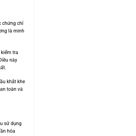
c chứng chỉ
ương là minh
 kiểm tra
Điều này
ất.
cầu khắt khe
 an toàn và
ệu sử dụng
hần hóa