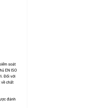
 kiểm soát
thủ EN ISO
. Đối với
 về chất
 được đánh