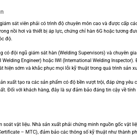
ện
 giám sát viên phải có trình độ chuyên môn cao và được cấp cá
trong nồi hơi và thiết bị áp lực, chứng chỉ hàn 6G hoặc tương đ
óc độ.
g có đội ngũ giám sát hàn (Welding Supervisors) và chuyên gia
 Welding Engineer) hoặc IWI (International Welding Inspector). 
 hiện sớm và khắc phục mọi lỗi kỹ thuật trong quá trình sản xu
ản xuất tạo ra các sản phẩm có độ bền vượt trội, đáp ứng yêu 
ất. Đối với khách hàng, đây là sự đảm bảo đáng tin cậy về tính
 soát vật liệu. Nhà sản xuất phải chứng minh nguồn gốc vật li
 Certificate – MTC), đảm bảo các thông số kỹ thuật như thành p