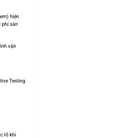
tem) hiện
i phí sản
rình vận
ive Testing
c rỗ khí