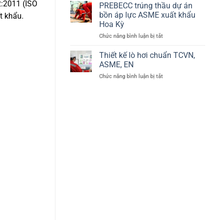
:2011 (ISO
thị
PREBECC trúng thầu dự án
tại
92/42/EEC
Phú
bồn áp lực ASME xuất khẩu
t khẩu.
về
Mỹ,
Hoa Kỳ
hiệu
Bà
ở
Chức năng bình luận bị tắt
suất
Rịa
PREBECC
lò
–
trúng
hơi
Thiết kế lò hơi chuẩn TCVN,
Vũng
thầu
–
Tàu
ASME, EN
dự
BED
ở
Chức năng bình luận bị tắt
án
Thiết
bồn
kế
áp
lò
lực
hơi
ASME
chuẩn
xuất
TCVN,
khẩu
ASME,
Hoa
EN
Kỳ