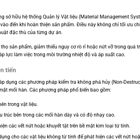
g sở hữu hệ thống Quản lý Vật liệu (Material Management Sys
u vào đến khi hoàn thiện sản phẩm. Điều này không chỉ tối ưu ch
uật đặc thù của từng dự án.
 thọ sản phẩm, giảm thiểu nguy cơ rò rỉ hoặc nứt vỡ trong quá t
 áp lực làm việc trong môi trường nhiệt độ và áp suất cao.
n tiến
 áp dụng các phương pháp kiểm tra không phá hủy (Non-Destruct
ề mặt mối hàn. Các phương pháp phổ biến bao gồm:
ên trong vật liệu.
u trúc bên trong các mối hàn dày và có độ nhạy cao.
iện các vết nứt hoặc khuyết tật trên bề mặt kim loại từ tính.
ụng cho các vật liệu không từ tính để phát hiện các vết nứt hoặ