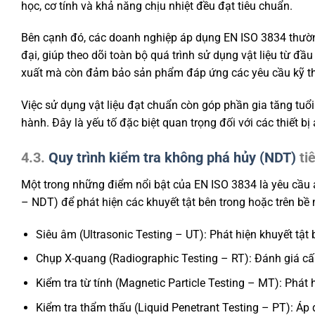
học, cơ tính và khả năng chịu nhiệt đều đạt tiêu chuẩn.
Bên cạnh đó, các doanh nghiệp áp dụng EN ISO 3834 thườn
đại, giúp theo dõi toàn bộ quá trình sử dụng vật liệu từ đầ
xuất mà còn đảm bảo sản phẩm đáp ứng các yêu cầu kỹ th
Việc sử dụng vật liệu đạt chuẩn còn góp phần gia tăng tuổi
hành. Đây là yếu tố đặc biệt quan trọng đối với các thiết bị
4.3.
Quy trình kiểm tra không phá hủy (NDT)
tiê
Một trong những điểm nổi bật của EN ISO 3834 là yêu cầu
– NDT) để phát hiện các khuyết tật bên trong hoặc trên b
Siêu âm (Ultrasonic Testing – UT): Phát hiện khuyết tật b
Chụp X-quang (Radiographic Testing – RT): Đánh giá cấ
Kiểm tra từ tính (Magnetic Particle Testing – MT): Phát h
Kiểm tra thẩm thấu (Liquid Penetrant Testing – PT): Áp d