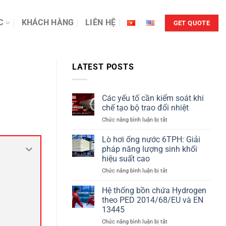
C
KHÁCH HÀNG
LIÊN HỆ
GET QUOTE
LATEST POSTS
Các yếu tố cần kiểm soát khi
chế tạo bộ trao đổi nhiệt
ở
Chức năng bình luận bị tắt
Các
yếu
Lò hơi ống nước 6TPH: Giải
tố
pháp năng lượng sinh khối
cần
hiệu suất cao
kiểm
ở
Chức năng bình luận bị tắt
soát
Lò
khi
hơi
chế
Hệ thống bồn chứa Hydrogen
ống
tạo
theo PED 2014/68/EU và EN
nước
bộ
13445
6TPH:
trao
ở
Chức năng bình luận bị tắt
Giải
đổi